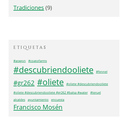
Tradiciones
(9)
etiquetas
#aragon
#coatofarms
#descubriendooliete
#fennel
#oliete
#gr262
#oliete #descubriendooliete
#oliete #descubriendooliete #gr262 #balsa #water
#teruel
alcaldes
ayuntamiento
encuesta
Francisco Mosén