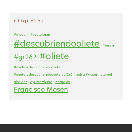
etiquetas
#aragon
#coatofarms
#descubriendooliete
#fennel
#oliete
#gr262
#oliete #descubriendooliete
#oliete #descubriendooliete #gr262 #balsa #water
#teruel
alcaldes
ayuntamiento
encuesta
Francisco Mosén