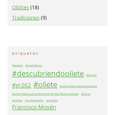
Oblites
(18)
Tradiciones
(9)
etiquetas
#aragon
#coatofarms
#descubriendooliete
#fennel
#oliete
#gr262
#oliete #descubriendooliete
#oliete #descubriendooliete #gr262 #balsa #water
#teruel
alcaldes
ayuntamiento
encuesta
Francisco Mosén