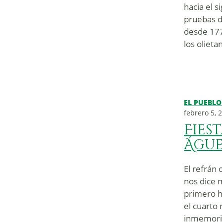
hacia el 
pruebas 
desde 177
los olieta
EL PUEBLO
febrero 5, 
Fies
Águ
El refrán
nos dice 
primero h
el cuarto
inmemorial