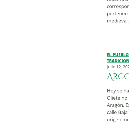
correspon
perteneci
medieval.
EL PUEBLO
TRADICIO
julio 12, 20
Arco
Hoy se ha 
Oliete no 
Aragón. Es
calle Baja
origen me