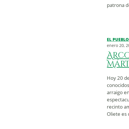
patrona d
EL PUEBLO
enero 20, 
Arco
Márt
Hoy 20 de
conocidos
arraigo en
espectacul
recinto a
Oliete es