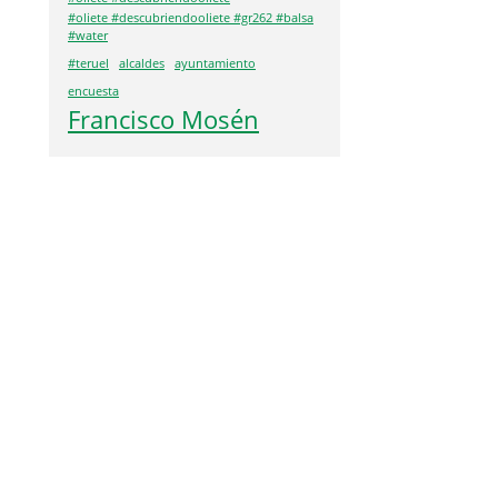
#oliete #descubriendooliete #gr262 #balsa
#water
#teruel
alcaldes
ayuntamiento
encuesta
Francisco Mosén