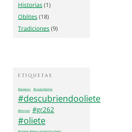
Historias
(1)
Oblites
(18)
Tradiciones
(9)
etiquetas
#aragon
#coatofarms
#descubriendooliete
#gr262
#fennel
#oliete
#oliete #descubriendooliete