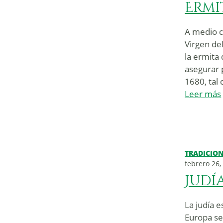
Ermi
A medio c
Virgen de
la ermita 
asegurar 
1680, tal 
Leer más
TRADICIO
febrero 26,
Judí
La judía e
Europa se