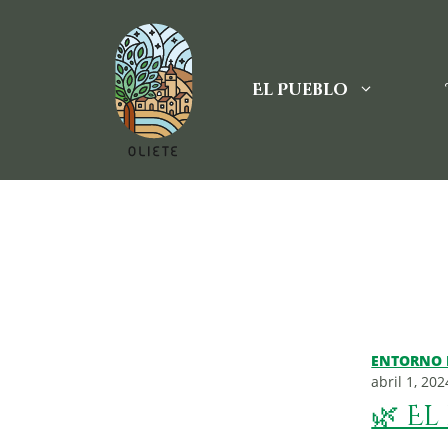
Saltar
al
contenido
El Pueblo
ENTORNO 
abril 1, 202
🌿 El