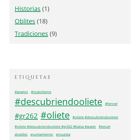
Historias
(1)
Oblites
(18)
Tradiciones
(9)
etiquetas
#aragon
#coatofarms
#descubriendooliete
#fennel
#oliete
#gr262
#oliete #descubriendooliete
#oliete #descubriendooliete #gr262 #balsa #water
#teruel
alcaldes
ayuntamiento
encuesta