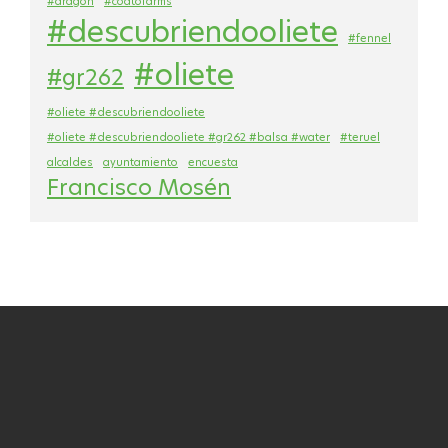
#aragon
#coatofarms
#descubriendooliete
#fennel
#oliete
#gr262
#oliete #descubriendooliete
#oliete #descubriendooliete #gr262 #balsa #water
#teruel
alcaldes
ayuntamiento
encuesta
Francisco Mosén